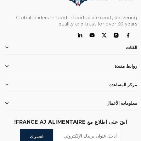
Global leaders in food import and export, delivering
quality and trust for over 30 years.
الفئات
دجاج
روابط مفيدة
دقيق
أرز
الرئيسية
مركز المساعدة
لحم بقري
من نحن
زيت
وثائق التصدير
طلباتي
معلومات الأعمال
قمح
الأسئلة الشائعة
المفضلة
بحث
الشحن والخدمات اللوجستية
23 Samdach Pen Ave (214),Phnom Penh - Cambodia
ابقَ على اطلاع مع FRANCE AJ ALIMENTAIRE!
اتصل بنا
اتصل بنا
:
(+855) 010 30 83 30 / 011 30 83 30
سياسة الخصوصية
اشترك
أرسل لنا بريدًا إلكترونيًا
:
info@franceajalimentaire.com