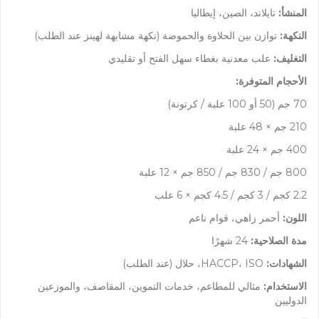
المنشأ:
تايلاند، الصين، إيطاليا
النكهة:
توازن بين الحلاوة والحموضة (نكهة مشابهة لهينز عند الطلب)
التغليف:
علب معدنية بغطاء سهل الفتح أو تقليدي
الأحجام المتوفرة:
70 جم (50 أو 100 علبة / كرتونة)
210 جم × 48 علبة
400 جم × 24 علبة
800 جم / 830 جم / 850 جم × 12 علبة
2.2 كجم / 3 كجم / 4.5 كجم × 6 علب
اللون:
أحمر زاهي، قوام ناعم
مدة الصلاحية:
24 شهرًا
الشهادات:
HACCP، ISO، حلال (عند الطلب)
الاستخدام:
مثالي للمطاعم، خدمات التموين، المقاصف، والموزعين
الدوليين