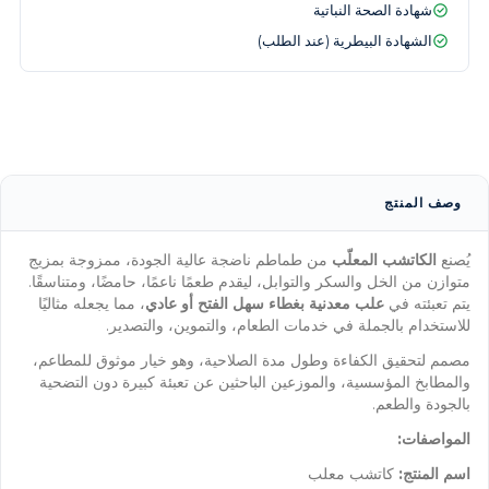
شهادة الصحة النباتية
الشهادة البيطرية (عند الطلب)
وصف المنتج
يُصنع
الكاتشب المعلّب
من طماطم ناضجة عالية الجودة، ممزوجة بمزيج
متوازن من الخل والسكر والتوابل، ليقدم طعمًا ناعمًا، حامضًا، ومتناسقًا.
يتم تعبئته في
علب معدنية بغطاء سهل الفتح أو عادي
، مما يجعله مثاليًا
للاستخدام بالجملة في خدمات الطعام، والتموين، والتصدير.
مصمم لتحقيق الكفاءة وطول مدة الصلاحية، وهو خيار موثوق للمطاعم،
والمطابخ المؤسسية، والموزعين الباحثين عن تعبئة كبيرة دون التضحية
بالجودة والطعم.
المواصفات:
اسم المنتج:
كاتشب معلب