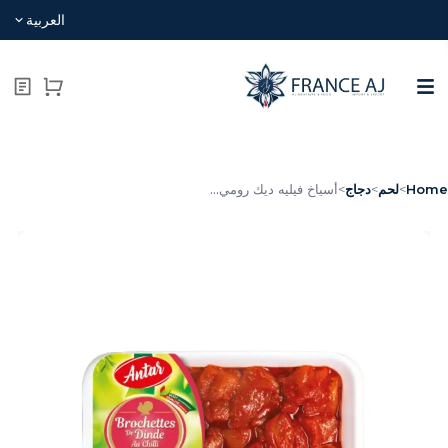
العربية
Hom
>
لحم
>
دجاج
>
أسياخ فيليه ديك رومي...