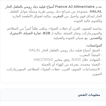
تقدم
France AJ Alimentaire
أسياخ فيليه ديك رومي بالفلفل الحار
HALAL
، مصنوعة من شرائح ديك رومي طرية ومتبلّة بتوابل الفلفل
الحار لمذاق قوي وأصيل من
المغرب
. مثالية لعشاق الأطعمة الحارة
واللحوم عالية الجودة.
مناسبة للشوي، الفرن أو حفلات الشواء، وتلقى طلباً كبيراً من المطاعم
والسوبرماركت وتجار الجملة. مثالية لـ
B2B، تجارة الجملة، الاستيراد
والتصدير
، مع ضمان الجودة والعملية.
المواصفات:
• المنتج: أسياخ فيليه ديك رومي بالفلفل الحار HALAL
• المنشأ: المغرب
• الشهادة: حلال 100%، وفق معايير HACCP/ISO
• التعبئة: مجمدة، مفرغة من الهواء أو بالجملة
• الاستخدامات: الشوي، الفرن، حفلات الشواء، المطاعم، السوبرماركت،
التموين
معلومات الشحن