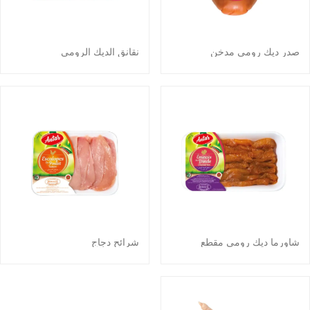
صدر ديك رومي مدخن
نقانق الديك الرومي
شاورما ديك رومي مقطع
شرائح دجاج