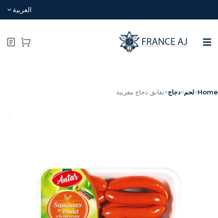
العربية
Hom
>
لحم
>
دجاج
>
نقانق دجاج مغربية