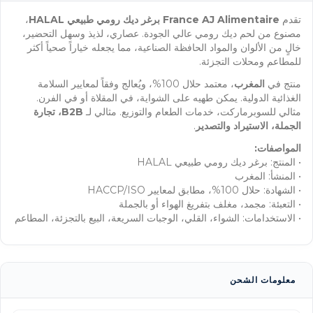
تقدم
France AJ Alimentaire
برغر ديك رومي طبيعي HALAL
،
مصنوع من لحم ديك رومي عالي الجودة. عصاري، لذيذ وسهل التحضير،
خالٍ من الألوان والمواد الحافظة الصناعية، مما يجعله خياراً صحياً أكثر
للمطاعم ومحلات التجزئة.
منتج في
المغرب
، معتمد حلال 100%، ويُعالج وفقاً لمعايير السلامة
الغذائية الدولية. يمكن طهيه على الشواية، في المقلاة أو في الفرن.
مثالي للسوبرماركت، خدمات الطعام والتوزيع. مثالي لـ
B2B، تجارة
الجملة، الاستيراد والتصدير
.
المواصفات:
• المنتج: برغر ديك رومي طبيعي HALAL
• المنشأ: المغرب
• الشهادة: حلال 100%، مطابق لمعايير HACCP/ISO
• التعبئة: مجمد، مغلف بتفريغ الهواء أو بالجملة
• الاستخدامات: الشواء، القلي، الوجبات السريعة، البيع بالتجزئة، المطاعم
معلومات الشحن