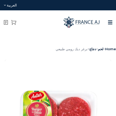
العربية
Hom
>
لحم
>
دجاج
>
برغر ديك رومي طبيعي