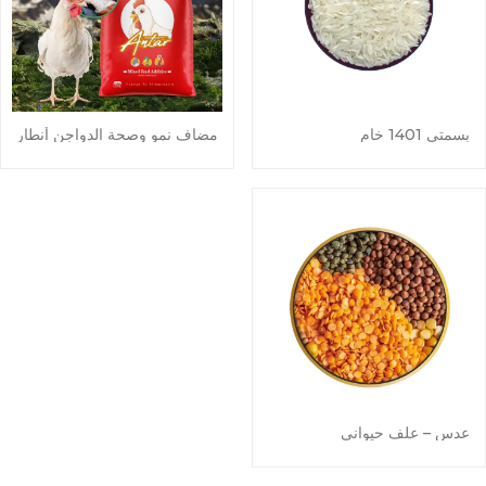
بسمتي 1401 خام
مضاف نمو وصحة الدواجن أنطار
عدس – علف حيواني