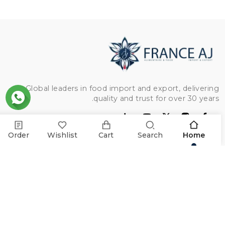
Global leaders in food import and export, delivering
quality and trust for over 30 years.
Order
Wishlist
Cart
Search
Home
الفئات
دجاج
روابط مفيدة
دقيق
أرز
الرئيسية
مركز المساعدة
لحم بقري
من نحن
زيت
وثائق التصدير
طلباتي
معلومات الأعمال