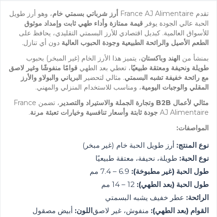
تقدم France AJ Alimentaire
أرز شرباتي بسمتي خام
، وهو أرز طويل
الحبة عالي الجودة يوفر
قيمة ممتازة وأداء طهي ثابت وإمداد موثوق
للأسواق العالمية. كبديل اقتصادي للأرز البسمتي التقليدي، يحافظ على
الطعم الأصيل والرائحة الطبيعية وجودة الحبوب العالية
دون أي تنازل.
بمنشأ من
الهند وباكستان
، يتميز هذا الأرز الخام (غير المبخر) بحبوب
طويلة ونحيفة ومعتقة طبيعيًا
، تعطي بعد الطهي
قوامًا منفوشًا وغير لاصق
مع رائحة خفيفة تشبه البسمتي
. مثالي لتحضير
البرياني والبولاو والأرز
المقلي والوجبات اليومية
، ومناسب للاستخدام المنزلي والمهني.
مثالي لأعمال B2B وتجارة الجملة والاستيراد والتصدير
، تضمن France
AJ Alimentaire
جودة ثابتة وأسعار تنافسية وخيارات تعبئة مرنة
.
المواصفات:
نوع المنتج:
أرز طويل الحبة خام (غير مبخر)
نوع الحبة:
طويلة، نحيفة، معتقة طبيعيًا
طول الحبة (غير مطبوخة):
6.9 – 7.4 مم
طول الحبة (بعد الطهي):
12 – 14 مم
الرائحة:
عطر خفيف يشبه البسمتي
القوام (بعد الطهي):
منفوش، غير لاصق
اللون:
أبيض مصقول