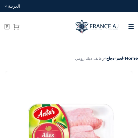
العربية
Hom
>
لحم
>
دجاج
>
زعانف ديك رومي