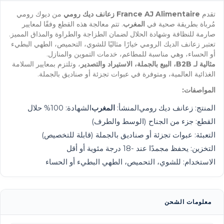
تقدم
France AJ Alimentaire
زعانف ديك رومي
من ديوك رومي
مُرباة بطريقة صحية في
المغرب
. تتم معالجة هذه القطع وفقًا لمعايير
صارمة للنظافة وشهادة الحلال لضمان الطزاجة والطراوة والمذاق المميز.
تعتبر زعانف الديك الرومي خيارًا مثاليًا للشوي، التحميص، الطهي البطيء
أو الحساء، وهي مناسبة للمطاعم، خدمات التموين والمنازل.
مثالية لـ B2B، البيع بالجملة، الاستيراد والتصدير
، وتلتزم بمعايير السلامة
الغذائية العالمية، ومتوفرة في عبوات تجزئة أو صناديق بالجملة.
المواصفات:
المنتج: زعانف ديك رومي
المنشأ:
المغرب
الشهادة: 100% حلال
القطع: جزء من الجناح (الوسط والطرف)
التعبئة: عبوات تجزئة أو صناديق بالجملة (قابلة للتخصيص)
التخزين: يحفظ مجمدًا عند -18 درجة مئوية أو أقل
الاستخدام: للشوي، التحميص، الطهي البطيء أو الحساء
معلومات الشحن