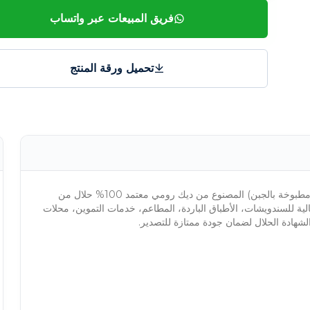
فريق المبيعات عبر واتساب
تحميل ورقة المنتج
طبوخة بالجبن) المصنوع من ديك رومي معتمد 100% حلال من
ثالية للسندويشات، الأطباق الباردة، المطاعم، خدمات التموين، محلات
والشهادة الحلال لضمان جودة ممتازة للتصدير.