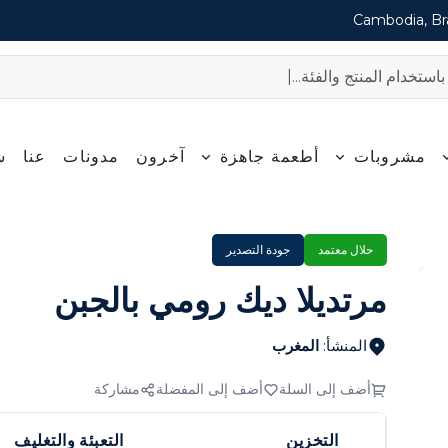
Cambodia, Bra
مشروبات
أطعمة جاهزة
آخرون
مدونات
عنا
ش
حلال معتمد
جودة التصدير
مرتديلا ديك رومي بالجبن
المنشأ
:
المغرب
أضف إلى السلة
أضف إلى المفضلة
مشاركة
التخزين
التعبئة والتغليف