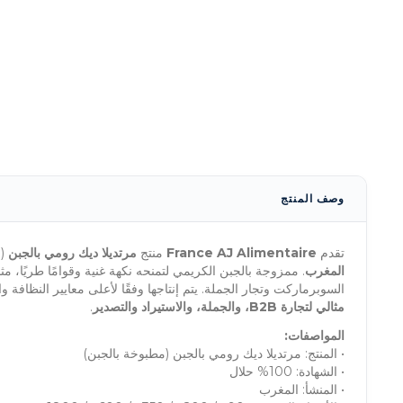
وصف المنتج
تقدم
France AJ Alimentaire
منتج
مرتديلا ديك رومي بالجبن
(م
المغرب
. ممزوجة بالجبن الكريمي لتمنحه نكهة غنية وقوامًا طريًا، م
السوبرماركت وتجار الجملة. يتم إنتاجها وفقًا لأعلى معايير النظافة 
مثالي لتجارة B2B، والجملة، والاستيراد والتصدير
.
المواصفات:
• المنتج: مرتديلا ديك رومي بالجبن (مطبوخة بالجبن)
• الشهادة: 100% حلال
• المنشأ: المغرب