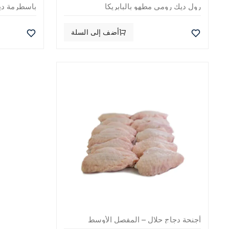
رول ديك رومي مطهو بالبابريكا
باسطرمة دي
أضف إلى السلة
أجنحة دجاج حلال – المفصل الأوسط