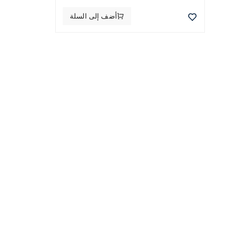
أضف إلى السلة
الفئات
دجاج
دقيق
Global leaders in food import
أرز
and export, delivering quality
لحم بقر
and trust for over 30 years.
زيت
قمح