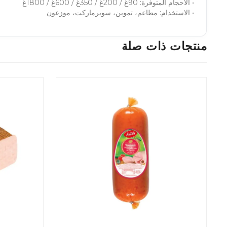
• الأحجام المتوفرة: 90غ / 200غ / 350غ / 600غ / 1800غ
• الاستخدام: مطاعم، تموين، سوبرماركت، موزعون
منتجات ذات صلة