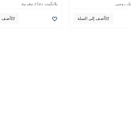
ك رومي
بلانكيت دجاج مغربية
أضف إلى السلة
أضف إل