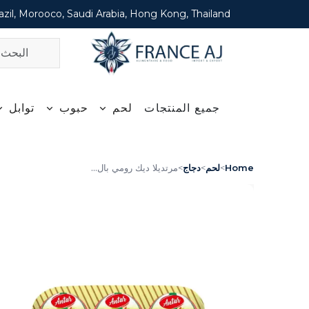
zil, Morooco, Saudi Arabia, Hong Kong, Thailand
جميع المنتجات
لحم
حبوب
توابل
Home
>
لحم
>
دجاج
>
مرتديلا ديك رومي بال...