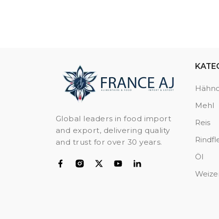
KATE
Hähn
Mehl
Global leaders in food import
Reis
and export, delivering quality
Rindfl
and trust for over 30 years.
Öl
Weize