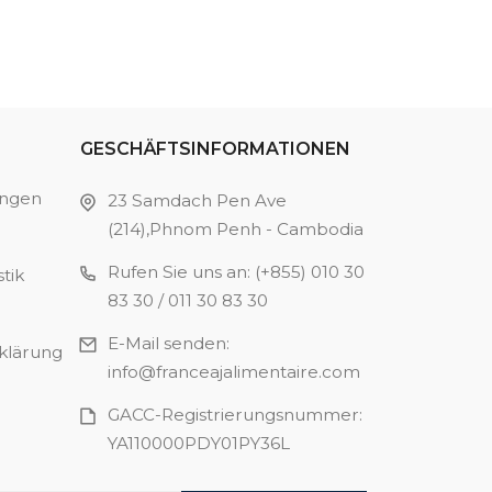
GESCHÄFTSINFORMATIONEN
ungen
23 Samdach Pen Ave
(214),Phnom Penh - Cambodia
Rufen Sie uns an
:
(+855) 010 30
tik
83 30 / 011 30 83 30
E-Mail senden
:
klärung
info@franceajalimentaire.com
GACC-Registrierungsnummer
:
YA110000PDY01PY36L