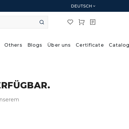
DEUTSCH
Others
Blogs
Über uns
Certificate
Catalo
ERFÜGBAR.
 unserem