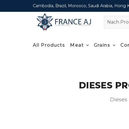
Cambodia, Brazil, Morooco, Saudi Arabia, Hong 
All Products
Meat
Grains
Co
DIESES P
Dieses 