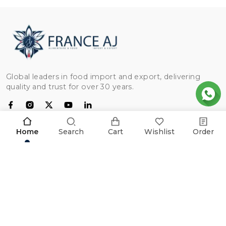
Global leaders in food import and export, delivering
quality and trust for over 30 years.
CATEGORÍAS
Home
Search
Cart
Wishlist
Order
Pollo
ENLACES ÚTILES
Harina
Arroz
Inicio
CENTRO DE AYUDA
Carne de res
Sobre nosotros
Aceite
Documentación de exportación
Mis pedidos
INFORMACIÓN COMERCIAL
Trigo
Preguntas Frecuentes
Lista de deseos