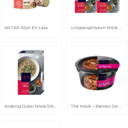
ANTAR Atún En Lata
Unijajangmyeon Misik – 2 Paquetes (4 Porciones)
Andong Guksi Misik 516g (258g X 2 Paquetes)
The Misik – Ramen De Calamar En Taza (127g)