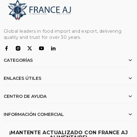
Global leaders in food import and export, delivering
quality and trust for over 30 years.
CATEGORÍAS
Pollo
ENLACES ÚTILES
Harina
Arroz
Inicio
CENTRO DE AYUDA
Carne de res
Sobre nosotros
Aceite
Documentación de exportación
Mis pedidos
INFORMACIÓN COMERCIAL
Trigo
Preguntas Frecuentes
Lista de deseos
Buscar
Envío y Logística
23 Samdach Pen Ave (214),Phnom Penh - Cambodia
¡MANTENTE ACTUALIZADO CON FRANCE AJ
Contáctanos