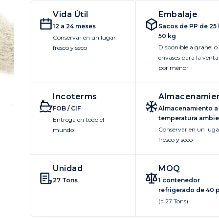
Vida Útil
Embalaje
12 a 24 meses
Sacos de PP de 25 
50 kg
Conservar en un lugar
Disponible a granel o
fresco y seco
envases para la venta
por menor
Incoterms
Almacenamie
FOB / CIF
Almacenamiento a
temperatura ambie
Entrega en todo el
Conservar en un luga
mundo
fresco y seco
Unidad
MOQ
27 Tons
1 contenedor
refrigerado de 40 
(= 27 Tons)