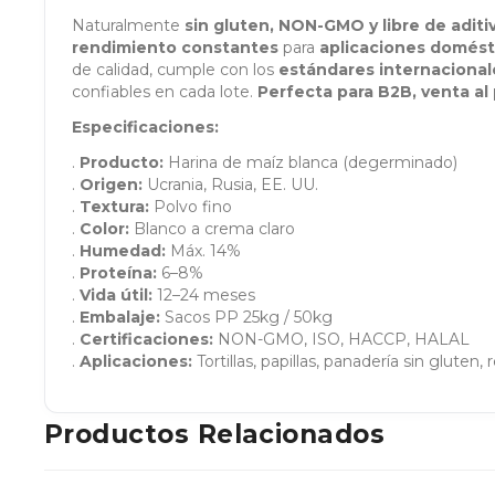
Naturalmente
sin gluten, NON-GMO y libre de aditi
rendimiento constantes
para
aplicaciones domésti
de calidad, cumple con los
estándares internacional
confiables en cada lote.
Perfecta para B2B, venta al
Especificaciones:
.
Producto:
Harina de maíz blanca (degerminado)
.
Origen:
Ucrania, Rusia, EE. UU.
.
Textura:
Polvo fino
.
Color:
Blanco a crema claro
.
Humedad:
Máx. 14%
.
Proteína:
6–8%
.
Vida útil:
12–24 meses
.
Embalaje:
Sacos PP 25kg / 50kg
.
Certificaciones:
NON-GMO, ISO, HACCP, HALAL
.
Aplicaciones:
Tortillas, papillas, panadería sin gluten
Productos Relacionados