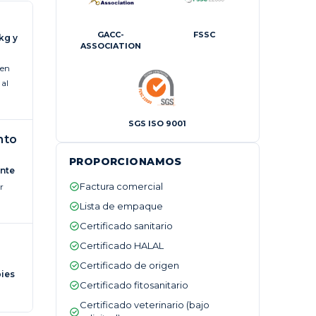
GACC-
FSSC
kg y
ASSOCIATION
 en
 al
SGS ISO 9001
nto
PROPORCIONAMOS
nte
Factura comercial
r
Lista de empaque
Certificado sanitario
Certificado HALAL
Certificado de origen
pies
Certificado fitosanitario
Certificado veterinario (bajo