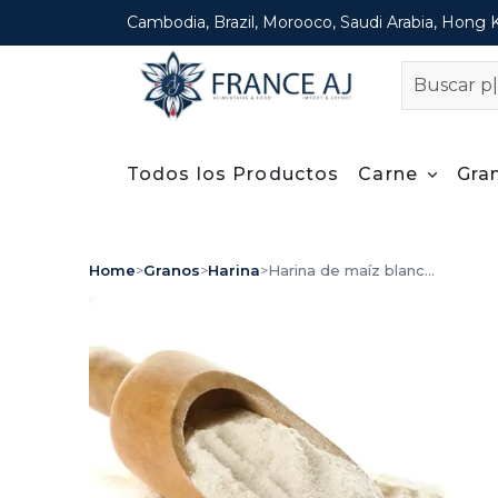
Cambodia, Brazil, Morooco, Saudi Arabia, Hong 
Todos los Productos
Carne
Gra
Home
>
Granos
>
Harina
>
Harina de maíz blanc...