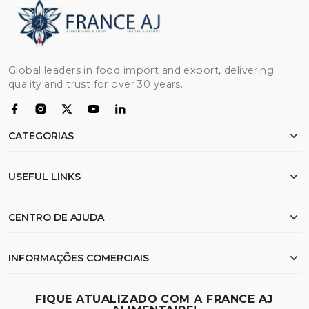
Global leaders in food import and export, delivering
quality and trust for over 30 years.
CATEGORIAS
Frango
USEFUL LINKS
Farinha
Arroz
Início
CENTRO DE AJUDA
Carne bovina
Sobre nós
Óleo
Documentação de exportação
Meus pedidos
INFORMAÇÕES COMERCIAIS
Trigo
FAQ
Lista de desejos
Pesquisar
Envio e Logística
23 Samdach Pen Ave (214),Phnom Penh - Cambodia
FIQUE ATUALIZADO COM A FRANCE AJ
Contacte-nos