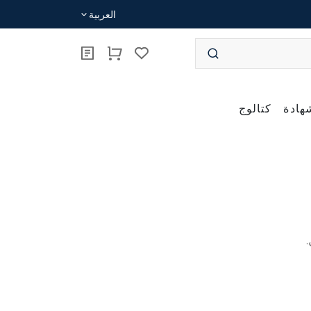
العربية
هادة
كتالوج