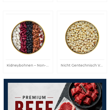
Kidneybohnen – Non-GMO
Nicht Gentechnisch Veränderte Sojabohnen
Nic