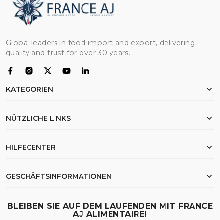
Global leaders in food import and export, delivering
quality and trust for over 30 years.
KATEGORIEN
Hähnchen
NÜTZLICHE LINKS
Mehl
Reis
Startseite
HILFECENTER
Rindfleisch
Über uns
Öl
Exportdokumentation
Meine Bestellungen
GESCHÄFTSINFORMATIONEN
Weizen
FAQ
Wunschliste
Suche
Versand & Logistik
23 Samdach Pen Ave (214),Phnom Penh - Cambodia
BLEIBEN SIE AUF DEM LAUFENDEN MIT FRANCE
Kontakt
AJ ALIMENTAIRE!
Rufen Sie uns an
:
(+855) 010 30 83 30 / 011 30 83 30