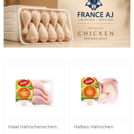
Halal Hähnchenschenkel Aus Marokko – Großhandel & Export
Halbes Hähnchen
Gan