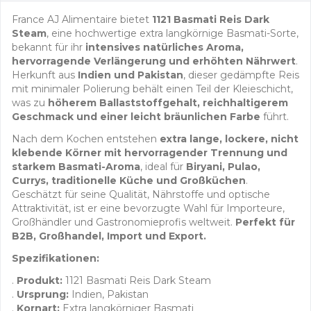
France AJ Alimentaire bietet
1121 Basmati Reis Dark
Steam
, eine hochwertige extra langkörnige Basmati-Sorte,
bekannt für ihr
intensives natürliches Aroma,
hervorragende Verlängerung und erhöhten Nährwert
.
Herkunft aus
Indien und Pakistan
, dieser gedämpfte Reis
mit minimaler Polierung behält einen Teil der Kleieschicht,
was zu
höherem Ballaststoffgehalt, reichhaltigerem
Geschmack und einer leicht bräunlichen Farbe
führt.
Nach dem Kochen entstehen
extra lange, lockere, nicht
klebende Körner mit hervorragender Trennung und
starkem Basmati-Aroma
, ideal für
Biryani, Pulao,
Currys, traditionelle Küche und Großküchen
.
Geschätzt für seine Qualität, Nährstoffe und optische
Attraktivität, ist er eine bevorzugte Wahl für Importeure,
Großhändler und Gastronomieprofis weltweit.
Perfekt für
B2B, Großhandel, Import und Export.
Spezifikationen:
.
Produkt:
1121 Basmati Reis Dark Steam
.
Ursprung:
Indien, Pakistan
.
Kornart:
Extra langkörniger Basmati