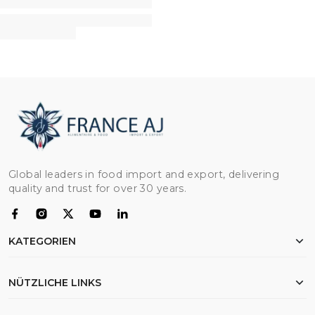
Global leaders in food import and export, delivering
quality and trust for over 30 years.
KATEGORIEN
Hähnchen
NÜTZLICHE LINKS
Mehl
Reis
Startseite