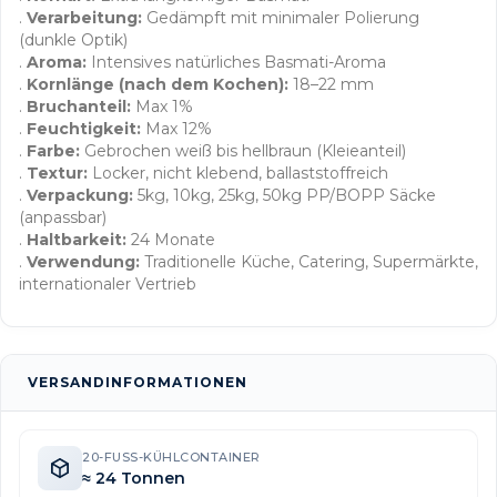
.
Verarbeitung:
Gedämpft mit minimaler Polierung
(dunkle Optik)
.
Aroma:
Intensives natürliches Basmati-Aroma
.
Kornlänge (nach dem Kochen):
18–22 mm
.
Bruchanteil:
Max 1%
.
Feuchtigkeit:
Max 12%
.
Farbe:
Gebrochen weiß bis hellbraun (Kleieanteil)
.
Textur:
Locker, nicht klebend, ballaststoffreich
.
Verpackung:
5kg, 10kg, 25kg, 50kg PP/BOPP Säcke
(anpassbar)
.
Haltbarkeit:
24 Monate
.
Verwendung:
Traditionelle Küche, Catering, Supermärkte,
internationaler Vertrieb
VERSANDINFORMATIONEN
20-FUSS-KÜHLCONTAINER
≈ 24 Tonnen