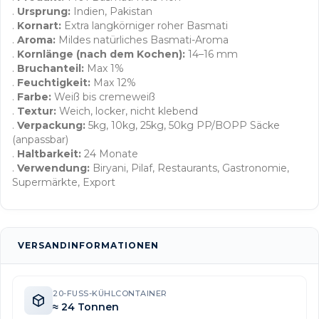
.
Ursprung:
Indien, Pakistan
.
Kornart:
Extra langkörniger roher Basmati
.
Aroma:
Mildes natürliches Basmati-Aroma
.
Kornlänge (nach dem Kochen):
14–16 mm
.
Bruchanteil:
Max 1%
.
Feuchtigkeit:
Max 12%
.
Farbe:
Weiß bis cremeweiß
.
Textur:
Weich, locker, nicht klebend
.
Verpackung:
5kg, 10kg, 25kg, 50kg PP/BOPP Säcke
(anpassbar)
.
Haltbarkeit:
24 Monate
.
Verwendung:
Biryani, Pilaf, Restaurants, Gastronomie,
Supermärkte, Export
VERSANDINFORMATIONEN
20-FUSS-KÜHLCONTAINER
≈ 24 Tonnen