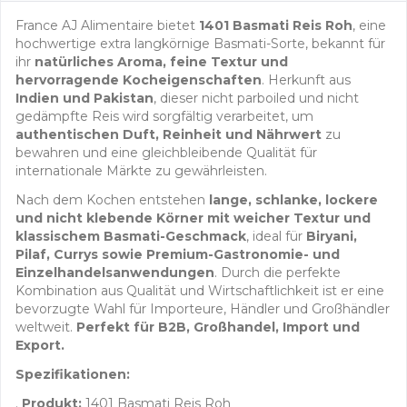
France AJ Alimentaire bietet
1401 Basmati Reis Roh
, eine
hochwertige extra langkörnige Basmati-Sorte, bekannt für
ihr
natürliches Aroma, feine Textur und
hervorragende Kocheigenschaften
. Herkunft aus
Indien und Pakistan
, dieser nicht parboiled und nicht
gedämpfte Reis wird sorgfältig verarbeitet, um
authentischen Duft, Reinheit und Nährwert
zu
bewahren und eine gleichbleibende Qualität für
internationale Märkte zu gewährleisten.
Nach dem Kochen entstehen
lange, schlanke, lockere
und nicht klebende Körner mit weicher Textur und
klassischem Basmati-Geschmack
, ideal für
Biryani,
Pilaf, Currys sowie Premium-Gastronomie- und
Einzelhandelsanwendungen
. Durch die perfekte
Kombination aus Qualität und Wirtschaftlichkeit ist er eine
bevorzugte Wahl für Importeure, Händler und Großhändler
weltweit.
Perfekt für B2B, Großhandel, Import und
Export.
Spezifikationen:
.
Produkt:
1401 Basmati Reis Roh