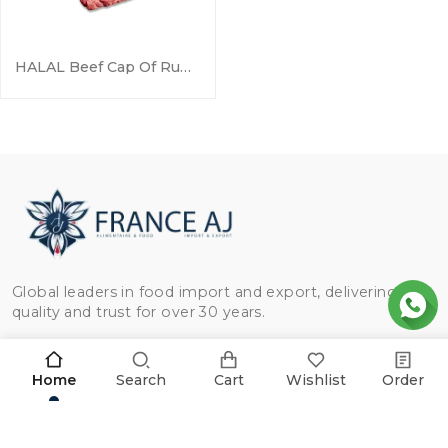
HALAL Beef Cap Of Rump
Global leaders in food import and export, delivering
quality and trust for over 30 years.
Home
Search
Cart
Wishlist
Order
KATEGORIEN
Hähnchen
NÜTZLICHE LINKS