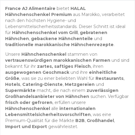
France AJ Alimentaire
bietet
HALAL
Hähnchenschenkel Premium
aus Marokko, verarbeitet
nach den höchsten Hygiene- und
Lebensmittelsicherheitsstandards. Dieser Schnitt ist ideal
für
Hähnchenschenkel vom Grill
,
gebratenen
Hähnchen
,
gebackene Hähnchenteile
und
traditionelle marokkanische Hähnchenrezepte
.
Unsere
Hähnchenschenkel
stammen von
vertrauenswürdigen marokkanischen Farmen
und sind
bekannt für ihr
zartes, saftiges Fleisch
, ihren
ausgewogenen Geschmack
und ihre
einheitliche
Größe
, was sie zu einer beliebten Wahl für
Restaurants
,
Hotels
,
Catering-Dienste
,
Metzgereien
und
Supermärkte
macht, die nach einem
zuverlässigen
Großhandelsanbieter von Hähnchen
suchen. Verfügbar
frisch oder gefroren
, erfüllen unsere
Hähnchenschenkel
alle
internationalen
Lebensmittelsicherheitsvorschriften
, was eine
Premium-Qualität für die Märkte
B2B
,
Großhandel
,
Import und Export
gewährleistet.