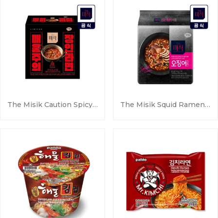
The Misik Caution Spicy Artisan Ramen 270g (135g X 2 Packs)
The Misik Squid Ramen 130g * 4 Pack