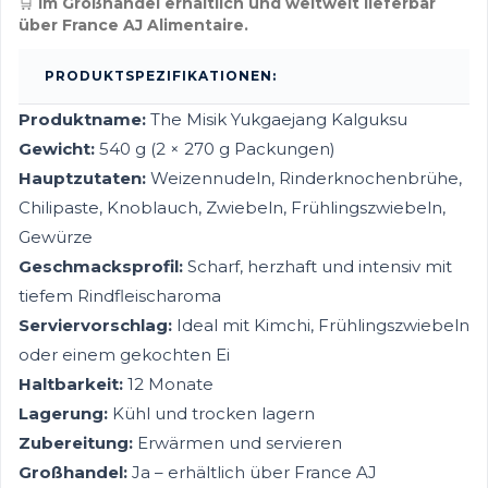
🛒
Im Großhandel erhältlich und weltweit lieferbar
über France AJ Alimentaire.
PRODUKTSPEZIFIKATIONEN:
Produktname:
The Misik Yukgaejang Kalguksu
Gewicht:
540 g (2 × 270 g Packungen)
Hauptzutaten:
Weizennudeln, Rinderknochenbrühe,
Chilipaste, Knoblauch, Zwiebeln, Frühlingszwiebeln,
Gewürze
Geschmacksprofil:
Scharf, herzhaft und intensiv mit
tiefem Rindfleischaroma
Serviervorschlag:
Ideal mit Kimchi, Frühlingszwiebeln
oder einem gekochten Ei
Haltbarkeit:
12 Monate
Lagerung:
Kühl und trocken lagern
Zubereitung:
Erwärmen und servieren
Großhandel:
Ja – erhältlich über France AJ