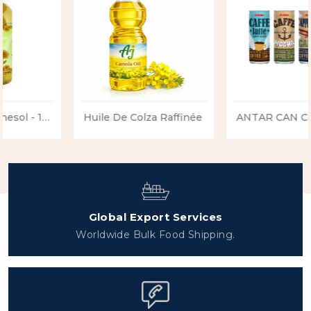
Huile De Colza Raffinée
ANTAR CAN Coffee
Global Export Services
Worldwide Bulk Food Shipping.