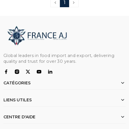
1
Global leaders in food import and export, delivering
quality and trust for over 30 years.
CATÉGORIES
Poulet
LIENS UTILES
Farine
Riz
Accueil
CENTRE D'AIDE
Bœuf
À propos
Huile
Documents d’exportation
Mes commandes