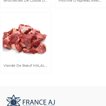
Brochettes De Cuisse De Dinde Marocaine
Poitrine D’Agneau Avec Os HALAL
Viande De Bœuf HALAL (Parures De Viande)