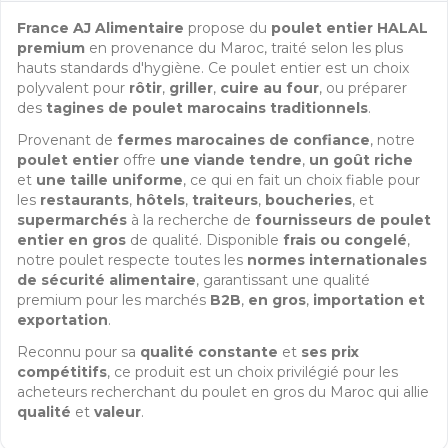
France AJ Alimentaire
propose du
poulet entier HALAL
premium
en provenance du Maroc, traité selon les plus
hauts standards d'hygiène. Ce poulet entier est un choix
polyvalent pour
rôtir
,
griller
,
cuire au four
, ou préparer
des
tagines de poulet marocains traditionnels
.
Provenant de
fermes marocaines de confiance
, notre
poulet entier
offre
une viande tendre
,
un goût riche
et
une taille uniforme
, ce qui en fait un choix fiable pour
les
restaurants
,
hôtels
,
traiteurs
,
boucheries
, et
supermarchés
à la recherche de
fournisseurs de poulet
entier en gros
de qualité. Disponible
frais ou congelé
,
notre poulet respecte toutes les
normes internationales
de sécurité alimentaire
, garantissant une qualité
premium pour les marchés
B2B
,
en gros
,
importation et
exportation
.
Reconnu pour sa
qualité constante
et
ses prix
compétitifs
, ce produit est un choix privilégié pour les
acheteurs recherchant du poulet en gros du Maroc qui allie
qualité
et
valeur
.