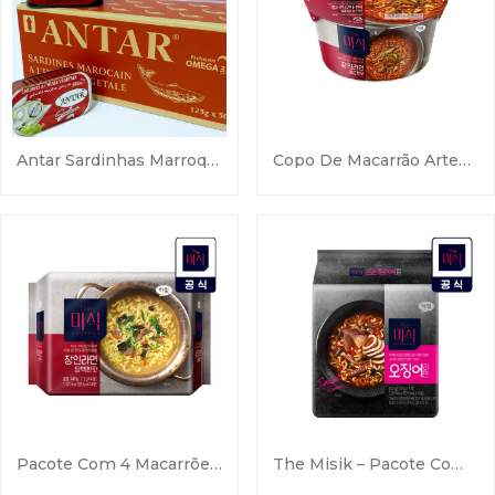
Antar Sardinhas Marroquinas Em Óleo Vegetal
Copo De Macarrão Artesanal Picante Misik – 1 Unidade
Pacote Com 4 Macarrões Artesanais Sabor Suave Misik
The Misik – Pacote Com 4 Lámen De Lula 130g