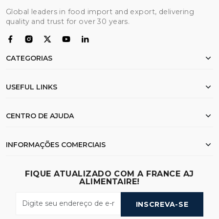
Global leaders in food import and export, delivering
quality and trust for over 30 years.
CATEGORIAS
Frango
USEFUL LINKS
Farinha
Arroz
Início
CENTRO DE AJUDA
Carne bovina
Sobre nós
Óleo
Documentação de exportação
Meus pedidos
INFORMAÇÕES COMERCIAIS
Trigo
FAQ
Lista de desejos
Pesquisar
Envio e Logística
23 Samdach Pen Ave (214),Phnom Penh - Cambodia
FIQUE ATUALIZADO COM A FRANCE AJ
Contacte-nos
ALIMENTAIRE!
Call Us
:
(+855) 010 30 83 30 / 011 30 83 30
Política de Privacidade
Envie-nos um Email
:
info@franceajalimentaire.com
INSCREVA-SE
Número de Registro GACC
: YA110000PDY01PY36L