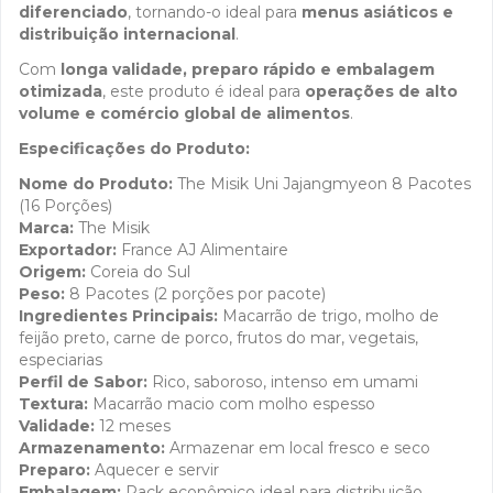
diferenciado
, tornando-o ideal para
menus asiáticos e
distribuição internacional
.
Com
longa validade, preparo rápido e embalagem
otimizada
, este produto é ideal para
operações de alto
volume e comércio global de alimentos
.
Especificações do Produto:
Nome do Produto:
The Misik Uni Jajangmyeon 8 Pacotes
(16 Porções)
Marca:
The Misik
Exportador:
France AJ Alimentaire
Origem:
Coreia do Sul
Peso:
8 Pacotes (2 porções por pacote)
Ingredientes Principais:
Macarrão de trigo, molho de
feijão preto, carne de porco, frutos do mar, vegetais,
especiarias
Perfil de Sabor:
Rico, saboroso, intenso em umami
Textura:
Macarrão macio com molho espesso
Validade:
12 meses
Armazenamento:
Armazenar em local fresco e seco
Preparo:
Aquecer e servir
Embalagem:
Pack econômico ideal para distribuição