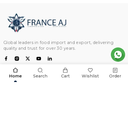
Global leaders in food import and export, delivering
quality and trust for over 30 years.
CATEGORIAS
Home
Search
Cart
Wishlist
Order
Frango
USEFUL LINKS
Farinha
Arroz
Início
CENTRO DE AJUDA
Carne bovina
Sobre nós
Óleo
Documentação de exportação
Meus pedidos
INFORMAÇÕES COMERCIAIS
Trigo
FAQ
Lista de desejos