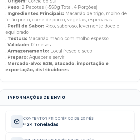
.
Origem:
Coreia do Sul
.
Peso:
2 Pacotes (~560g Total, 4 Porções)
.
Ingredientes Principais:
Macarrão de trigo, molho de
feijão preto, carne de porco, vegetais, especiarias
.
Perfil de Sabor:
Rico, saboroso, levemente doce e
equilibrado
.
Textura:
Macarrão macio com molho espesso
.
Validade:
12 meses
.
Armazenamento:
Local fresco e seco
.
Preparo:
Aquecer e servir
.
Mercado-alvo:
B2B, atacado, importação e
exportação, distribuidores
INFORMAÇÕES DE ENVIO
CONTENTOR FRIGORÍFICO DE 20 PÉS
≈ 24 Toneladas