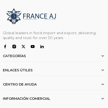
Global leaders in food import and export, delivering
quality and trust for over 30 years.
CATEGORÍAS
Pollo
ENLACES ÚTILES
Harina
Arroz
Inicio
CENTRO DE AYUDA
Carne de res
Sobre nosotros
Aceite
Documentación de exportación
Mis pedidos
INFORMACIÓN COMERCIAL
Trigo
Preguntas Frecuentes
Lista de deseos
Buscar
Envío y Logística